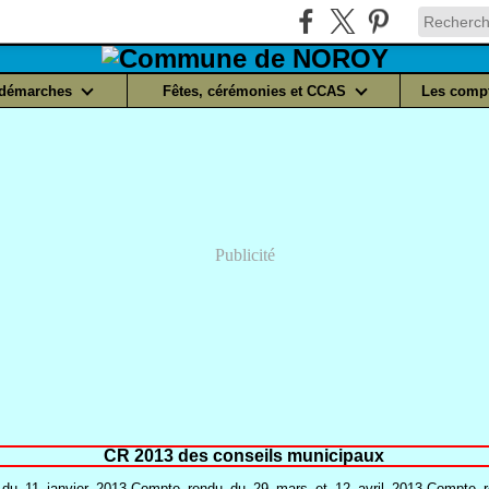
 démarches
Fêtes, cérémonies et CCAS
Les compt
Publicité
CR 2013 des conseils municipaux
du_11_janvier_2013 Compte_rendu_du_29_mars_et_12_avril_2013 Compte_r