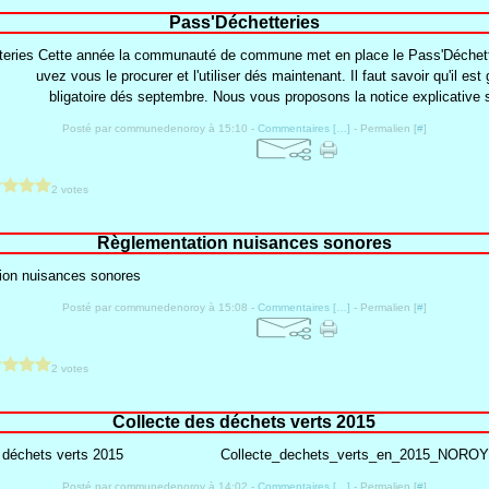
Pass'Déchetteries
Cette année la communauté de commune met en place le Pass'Déchett
uvez vous le procurer et l'utiliser dés maintenant. Il faut savoir qu'il est 
bligatoire dés septembre. Nous vous proposons la notice explicative s
Posté par communedenoroy à 15:10 -
Commentaires [
…
]
- Permalien [
#
]
2 votes
Règlementation nuisances sonores
Posté par communedenoroy à 15:08 -
Commentaires [
…
]
- Permalien [
#
]
2 votes
Collecte des déchets verts 2015
Collecte_dechets_verts_en_2015_NORO
Posté par communedenoroy à 14:02 -
Commentaires [
…
]
- Permalien [
#
]