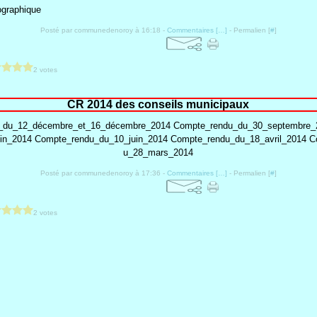
Posté par communedenoroy à 16:18 -
Commentaires [
…
]
- Permalien [
#
]
2 votes
CR 2014 des conseils municipaux
_du_12_décembre_et_16_décembre_2014 Compte_rendu_du_30_septembre_
in_2014 Compte_rendu_du_10_juin_2014 Compte_rendu_du_18_avril_2014 
u_28_mars_2014
Posté par communedenoroy à 17:36 -
Commentaires [
…
]
- Permalien [
#
]
2 votes