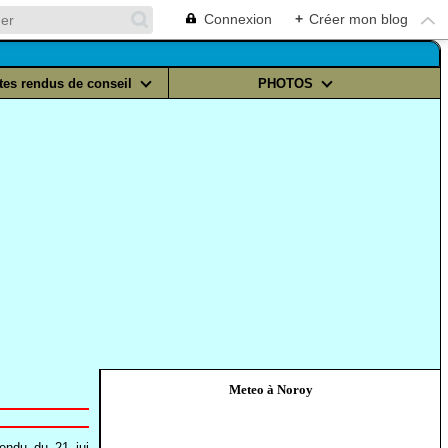
Connexion
+
Créer mon blog
es rendus de conseil
PHOTOS
Meteo à Noroy
endu_du_21_jui