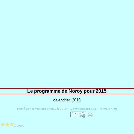
Le programme de Noroy pour 2015
calendrier_2015
Posté par communedenoroy à 19:27 -
Commentaires [
…
]
- Permalien [
#
]
2 votes