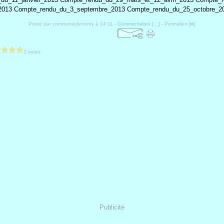
2013 Compte_rendu_du_3_septembre_2013 Compte_rendu_du_25_octobre_2
Posté par communedenoroy à 14:11 -
Commentaires [
…
]
- Permalien [
#
]
2 votes
Publicité