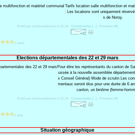
Tarifs location salle multifonction et m
: Les locations sont uniquement réservé
s de Noroy.
Posté par communedenoroy à 22:16 -
Commentaires [
…
]
- Permalien [
#
]
2 votes
Elections départementales des 22 et 29 mars
Pour élire les représentants du canton de S
ussée à la nouvelle assemblée départementa
x Conseil Général) Mode de scrutin Les cons
mentaux seront élus pour une durée de 6 a
canton, un binôme (femme-homme
Posté par communedenoroy à 22:15 -
Commentaires [
…
]
- Permalien [
#
]
1 vote
Situation géographique