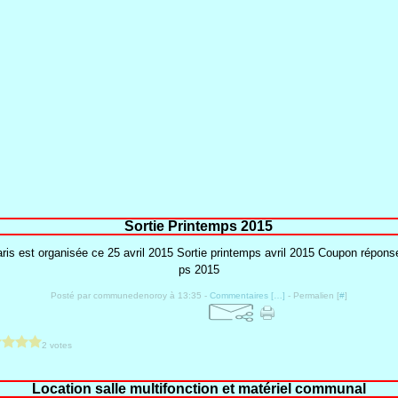
Sortie Printemps 2015
ris est organisée ce 25 avril 2015 Sortie printemps avril 2015 Coupon réponse
ps 2015
Posté par communedenoroy à 13:35 -
Commentaires [
…
]
- Permalien [
#
]
2 votes
Location salle multifonction et matériel communal