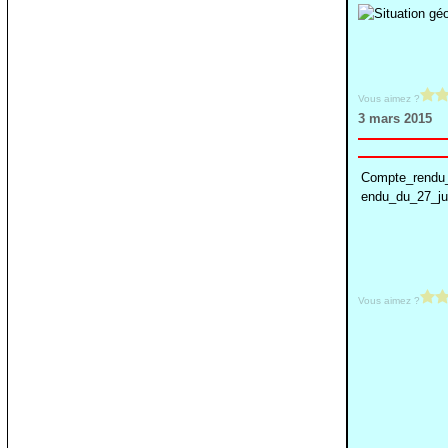
Vous aimez ?
3 mars 2015
Compte_rendu
endu_du_27_ju
Vous aimez ?