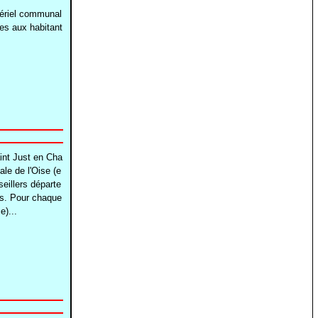
atériel communal
es aux habitant
aint Just en Cha
le de l'Oise (e
eillers départe
ns. Pour chaque
)...