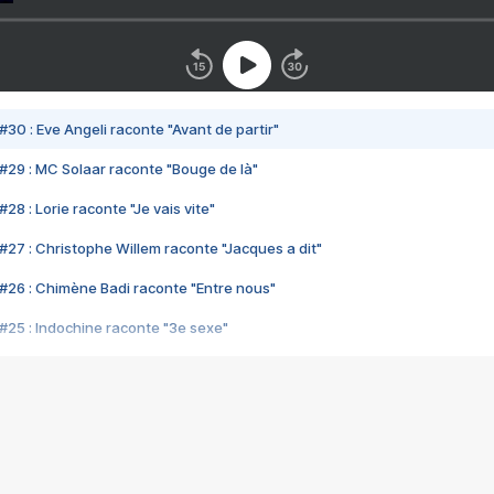
#30 : Eve Angeli raconte "Avant de partir"
#29 : MC Solaar raconte "Bouge de là"
28 : Lorie raconte "Je vais vite"
#27 : Christophe Willem raconte "Jacques a dit"
#26 : Chimène Badi raconte "Entre nous"
#25 : Indochine raconte "3e sexe"
#24 : Zaho raconte "C'est chelou"
#23 : Patrick Bruel raconte "Au café des délices"
#22 : Kyo raconte "Le chemin"
#21 : Nolwenn Leroy raconte "Cassé"