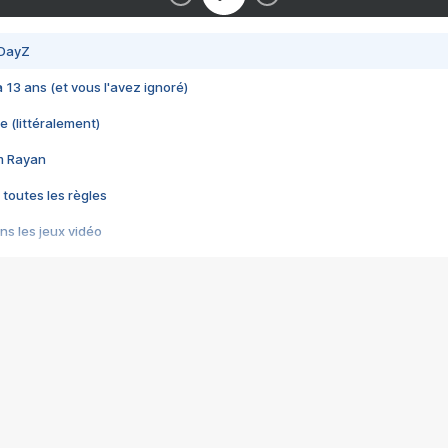
 DayZ
 a 13 ans (et vous l'avez ignoré)
e (littéralement)
im Rayan
 toutes les règles
s les jeux vidéo
us choquant de Rockstar ? - Le scandale BULLY
e plus moche de Steam
du RÊVE tourne au CAUCHEMAR
pendant 8 heures
it… à tort
umiliés par un jeu vidéo