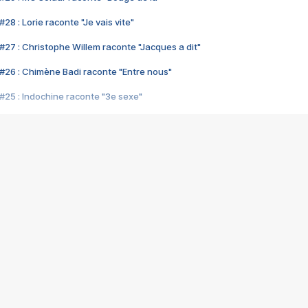
28 : Lorie raconte "Je vais vite"
#27 : Christophe Willem raconte "Jacques a dit"
#26 : Chimène Badi raconte "Entre nous"
#25 : Indochine raconte "3e sexe"
#24 : Zaho raconte "C'est chelou"
#23 : Patrick Bruel raconte "Au café des délices"
#22 : Kyo raconte "Le chemin"
#21 : Nolwenn Leroy raconte "Cassé"
#20 : Patrick Hernandez raconte "Born to be alive"
#19 : Lorie raconte "Près de moi"
#18 : Michael Jones raconte "A nos actes manqués" (avec Jean-Jacque
#17 : Khaled raconte "Aïcha"